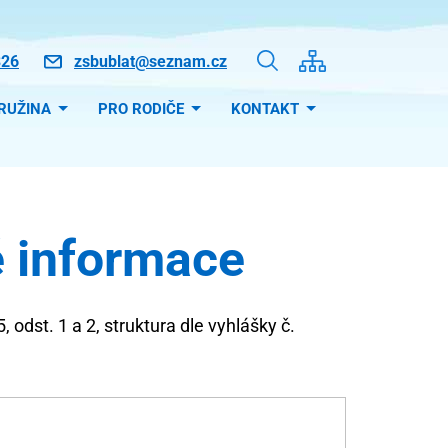
326
zsbublat@seznam.cz
RUŽINA
PRO RODIČE
KONTAKT
é informace
odst. 1 a 2, struktura dle vyhlášky č.