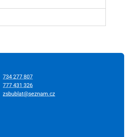
734 277 807
777 431 326
zsbublat@seznam.cz