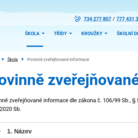
734 277 807
777 431 
Menu
ŠKOLA
TŘÍDY
KROUŽKY
ŠKOLNÍ D
navigace
Škola
Povinně zveřejňované informace
ovinně zveřejňovan
nně zveřejňované informace dle zákona č. 106/99 Sb., § 5, 
2020 Sb.
Název