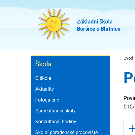
Přejít
k
hlavnímu
Základní škola
Boršice u Blatnice
obsahu
Škola
Úvod
Škola
P
O škole
Aktuality
Povi
Fotogalerie
515/
Zaměstnanci školy
Konzultační hodiny
Školní poradenské pracoviště