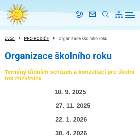
Menu
Přejít
Škola
navigace
k
Třídy
hlavnímu
obsahu
Kroužky
Úvod
PRO RODIČE
Organizace školního roku
Školní
družina
Organizace školního roku
PRO
RODIČE
Termíny třídních schůzek a konzultací pro školní
Kontakt
rok 2025/2026
10. 9. 2025
27. 11. 2025
22. 1. 2026
30. 4. 2026