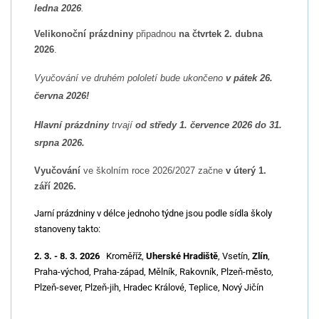
ledna 2026
.
Velikonoční prázdniny
připadnou
na čtvrtek 2. dubna
2026
.
Vyučování ve druhém pololetí bude ukončeno
v pátek 26.
června 2026!
Hlavní prázdniny
trvají
od středy 1. července 2026 do 31.
srpna 2026.
Vyučování
ve školním roce 2026/2027 začne
v úterý 1.
září 2026.
Jarní prázdniny v délce jednoho týdne jsou podle sídla školy
stanoveny takto:
2. 3. - 8. 3. 2026
Kroměříž,
Uherské Hradiště
, Vsetín,
Zlín
,
Praha-východ, Praha-západ, Mělník, Rakovník, Plzeň-město,
Plzeň-sever, Plzeň-jih, Hradec Králové, Teplice, Nový Jičín