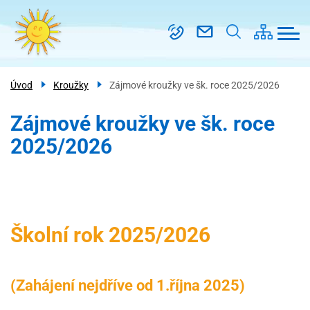
Menu
Přejít
Škola
navigace
k
Třídy
hlavnímu
obsahu
Kroužky
Úvod
Kroužky
Zájmové kroužky ve šk. roce 2025/2026
Školní
družina
Zájmové kroužky ve šk. roce
PRO
2025/2026
RODIČE
Kontakt
Školní rok 2025/2026
(Zahájení nejdříve od 1.října 2025)