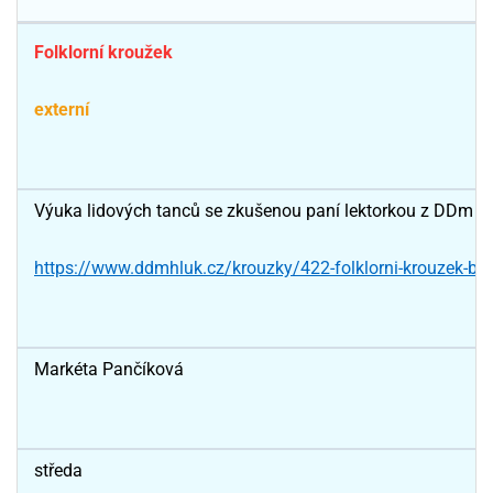
Folklorní kroužek
externí
Výuka lidových tanců se zkušenou paní lektorkou z DDm Hl
https://www.ddmhluk.cz/krouzky/422-folklorni-krouzek-bor
Markéta Pančíková
středa