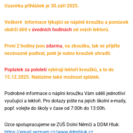
Uzavírka přihlášek je 30.září 2025.
Veškeré informace týkající se náplně kroužku a pomůcek
obdrží děti v
úvodních hodinách
od svých lektorů.
První 2 hodiny jsou
zdarma
, na zkoušku, tak se přijďte
nezávazně podívat, poté je nutno kroužek uhradit.
Poplatek za pololetí
vybírají lektoři kroužků, a to do
15.12.2025. Nabízíme také možnost splátek.
Podrobné informace o náplni kroužku Vám sdělí jednotliví
vyučující a lektoři. Pro dotazy pište na jejich školní e-maily,
popř. volejte do školy v čase od 7:00h do 13:00h.
Úzce spolupracujeme se ZUŠ Dolní Němčí a DDM Hluk:
https://email.seznam.cz/www.ddmhluk.cz