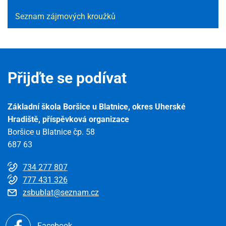
Seznam zájmových kroužků
Přijďte se podívat
Základní škola Boršice u Blatnice, okres Uherské
Hradiště, příspěvková organizace
Boršice u Blatnice čp. 58
687 63
734 277 807
777 431 326
zsbublat@seznam.cz
Facebook