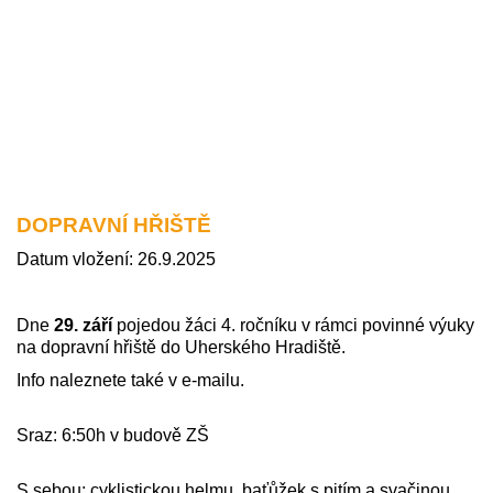
DOPRAVNÍ HŘIŠTĚ
Datum vložení: 26.9.2025
Dne
29. září
pojedou žáci 4. ročníku v rámci povinné výuky
na dopravní hřiště do Uherského Hradiště.
Info naleznete také v e-mailu.
Sraz: 6:50h v budově ZŠ
S sebou: cyklistickou helmu, baťůžek s pitím a svačinou,