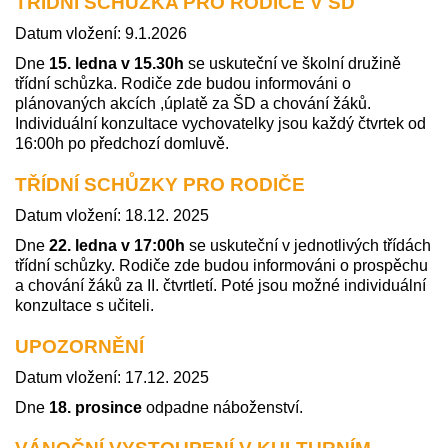
TŘÍDNÍ SCHŮZKA PRO RODIČE V ŠD
Datum vložení: 9.1.2026
Dne
15. ledna v 15.30h
se uskuteční ve školní družině
třídní schůzka. Rodiče zde budou informováni o
plánovaných akcích ,úplatě za ŠD a chování žáků.
Individuální konzultace vychovatelky jsou každý čtvrtek od
16:00h po předchozí domluvě.
TŘÍDNÍ SCHŮZKY PRO RODIČE
Datum vložení: 18.12. 2025
Dne
22. ledna v 17:00h
se uskuteční v jednotlivých třídách
třídní schůzky. Rodiče zde budou informováni o prospěchu
a chování žáků za II. čtvrtletí. Poté jsou možné individuální
konzultace s učiteli.
UPOZORNĚNÍ
Datum vložení: 17.12. 2025
Dne
18
. prosince
odpadne náboženství.