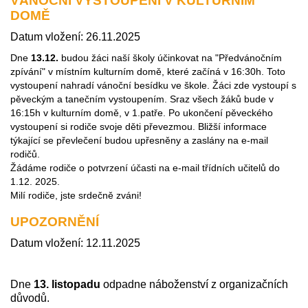
VÁNOČNÍ VYSTOUPENÍ V KULTURNÍM
DOMĚ
Datum vložení: 26.11.2025
Dne
13.12.
budou žáci naší školy účinkovat na "Předvánočním
zpívání" v místním kulturním domě, které začíná v 16:30h. Toto
vystoupení nahradí vánoční besídku ve škole. Žáci zde vystoupí s
pěveckým a tanečním vystoupením. Sraz všech žáků bude v
16:15h v kulturním domě, v 1.patře. Po ukončení pěveckého
vystoupení si rodiče svoje děti převezmou. Bližší informace
týkající se převlečení budou upřesněny a zaslány na e-mail
rodičů.
Žádáme rodiče o potvrzení účasti na e-mail třídních učitelů do
1.12. 2025.
Milí rodiče, jste srdečně zváni!
UPOZORNĚNÍ
Datum vložení: 12.11.2025
Dne
13
. listopadu
odpadne náboženství z organizačních
důvodů.