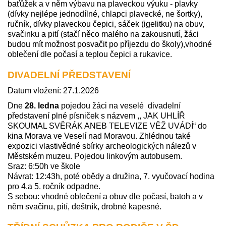
baťůžek a v něm výbavu na plaveckou výuku - plavky
(dívky nejlépe jednodílné, chlapci plavecké, ne šortky),
ručník, dívky plaveckou čepici, sáček (igelitku) na obuv,
svačinku a pití (stačí něco malého na zakousnutí, žáci
budou mít možnost posvačit po příjezdu do školy),vhodné
oblečení dle počasí a teplou čepici a rukavice.
DIVADELNÍ PŘEDSTAVENÍ
Datum vložení: 27.1.2026
Dne
28. ledna
pojedou žáci na veselé divadelní
představení plné písniček s názvem ,, JAK UHLÍŘ
SKOUMAL SVĚRÁK ANEB TELEVIZE VĚŽ UVÁDÍ“ do
kina Morava ve Veselí nad Moravou. Zhlédnou také
expozici vlastivědné sbírky archeologických nálezů v
Městském muzeu. Pojedou linkovým autobusem.
Sraz: 6:50h ve škole
Návrat: 12:43h, poté obědy a družina, 7. vyučovací hodina
pro 4.a 5. ročník odpadne.
S sebou: vhodné oblečení a obuv dle počasí, batoh a v
něm svačinu, pití, deštník, drobné kapesné.