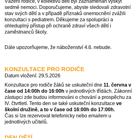
Vážení rodiče, v kolektivu dětí byl zaznamenán výskyt
sedmé nemoci. Doporučujeme, abyste sledovali zdravotní
stav svých dětí a v případě příznaků onemocnění zvážili
konzultaci s pediatrem. Děkujeme za spolupráci a
ohleduplný přístup při ochraně zdraví všech dětí i
zaměstnanců školy.
Dále upozorňujeme, že náboženství 4.6. nebude.
KONZULTACE PRO RODIČE
Datum vložení: 29.5.2026
Konzultace pro rodiče žáků se uskuteční dne
11. června v
čase od 14:00h do 16:00h
v jednotlivých třídách. Zákonní
zástupci zde budou informováni o chování a prospěchu za
IV. čtvrtletí. Tento den se také uskuteční konzultace
ve
školní družině, a to v čase od 16:00h do 17:00h.
Čas si lze rezervovat telefonicky nebo emailem u
jednotlivých učitelů.
DEN DĚTÍ