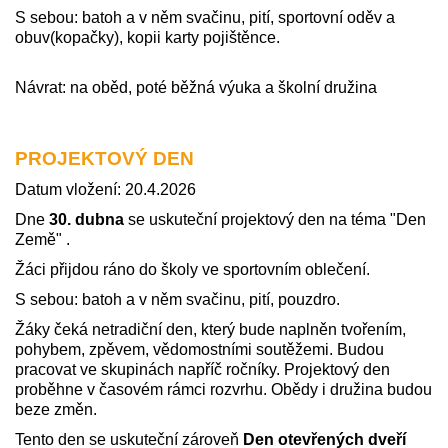
S sebou: batoh a v něm svačinu, pití, sportovní oděv a
obuv(kopačky), kopii karty pojištěnce.
Návrat: na oběd, poté běžná výuka a školní družina
PROJEKTOVÝ DEN
Datum vložení: 20.4.2026
Dne
30. dubna
se uskuteční projektový den na téma "Den
Země" .
Žáci přijdou ráno do školy ve sportovním oblečení.
S sebou: batoh a v něm svačinu, pití, pouzdro.
Žáky čeká netradiční den, který bude naplněn tvořením,
pohybem, zpěvem, vědomostními soutěžemi. Budou
pracovat ve skupinách napříč ročníky. Projektový den
proběhne v časovém rámci rozvrhu. Obědy i družina budou
beze změn.
Tento den se uskuteční zároveň
Den otevřených dveří