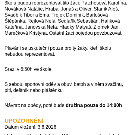
3kolu budou reprezentovat tito žáci: Patchesová Karolína,
Nováková Natálie, Hrabal Jonáš a Oliver, Slaník Aleš,
Svadbík Tibor a Ema, Trojek Dominik, Bartošová
Štěpánka, Rejlová Nela, Sedlařík Sebastián, Halíková
Kateřina, Janovská Nela, Hladký Matyáš, Zlomek Jan,
Marečková Kristýna. Ostatní žáci pojedou povzbuzovat.
Plavání se uskuteční pouze pro ty žáky, kteří školu
nebudou reprezentovat.
Sraz: v 6:50h ve škole
S sebou: sportovní oděv a obuv, batoh a v něm svačinu,
pití, deštník nebo pláštěnku
Návrat: na obědy, poté bude
družina pouze do 14:00h
UPOZORNĚNÍ
Datum vložení: 3.6.2026