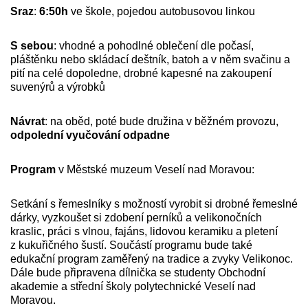
Sraz
:
6:50h
ve škole, pojedou autobusovou linkou
S sebou
: vhodné a pohodlné oblečení dle počasí,
pláštěnku nebo skládací deštník, batoh a v něm svačinu a
pití na celé dopoledne, drobné kapesné na zakoupení
suvenýrů a výrobků
Návrat
: na oběd, poté bude družina v běžném provozu,
odpolední vyučování odpadne
Program
v Městské muzeum Veselí nad Moravou:
Setkání s řemeslníky s možností vyrobit si drobné řemeslné
dárky, vyzkoušet si zdobení perníků a velikonočních
kraslic, práci s vlnou, fajáns, lidovou keramiku a pletení
z kukuřičného šustí. Součástí programu bude také
edukační program zaměřený na tradice a zvyky Velikonoc.
Dále bude připravena dílnička se studenty Obchodní
akademie a střední školy polytechnické Veselí nad
Moravou.