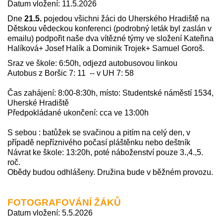
Datum vložení: 11.5.2026
Dne
21.5.
pojedou všichni žáci do Uherského Hradiště na
Dětskou vědeckou konferenci (podrobný leták byl zaslán v
emailu) podpořit naše dva vítězné týmy ve složení Kateřina
Halíková+ Josef Halík a Dominik Trojek+ Samuel Goroš.
Sraz ve škole: 6:50h, odjezd autobusovou linkou
Autobus z Boršic 7: 11 -- v UH 7: 58
Čas zahájení: 8:00-8:30h, místo: Studentské náměstí 1534,
Uherské Hradiště
Předpokládané ukončení: cca ve 13:00h
S sebou : batůžek se svačinou a pitím na celý den, v
případě nepříznivého počasí pláštěnku nebo deštník
Návrat ke škole: 13:20h, poté náboženství pouze 3.,4.,5.
roč.
Obědy budou odhlášeny. Družina bude v běžném provozu.
FOTOGRAFOVÁNÍ ŽÁKŮ
Datum vložení: 5.5.2026