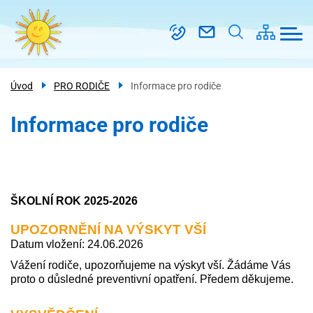
Menu
Přejít
Škola
navigace
k
Třídy
hlavnímu
obsahu
Kroužky
Úvod
PRO RODIČE
Informace pro rodiče
Školní
družina
Informace pro rodiče
PRO
RODIČE
Kontakt
ŠKOLNÍ ROK 2025-2026
UPOZORNĚNÍ NA VÝSKYT VŠÍ
Datum vložení: 24.06.2026
Vážení rodiče, upozorňujeme na výskyt vší. Žádáme Vás
proto o důsledné preventivní opatření. Předem děkujeme.