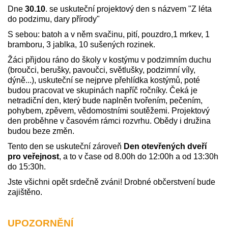
Dne
30.10
. se uskuteční projektový den s názvem "Z léta
do podzimu, dary přírody"
S sebou: batoh a v něm svačinu, pití, pouzdro,1 mrkev, 1
bramboru, 3 jablka, 10 sušených rozinek.
Žáci přijdou ráno do školy v kostýmu v podzimním duchu
(broučci, berušky, pavoučci, světlušky, podzimní víly,
dýně...), uskuteční se nejprve přehlídka kostýmů, poté
budou pracovat ve skupinách napříč ročníky. Čeká je
netradiční den, který bude naplněn tvořením, pečením,
pohybem, zpěvem, vědomostními soutěžemi. Projektový
den proběhne v časovém rámci rozvrhu. Obědy i družina
budou beze změn.
Tento den se uskuteční zároveň
Den otevřených dveří
pro veřejnost
, a to v čase od 8.00h do 12:00h a od 13:30h
do 15:30h.
Jste všichni opět srdečně zváni! Drobné občerstvení bude
zajištěno.
UPOZORNĚNÍ