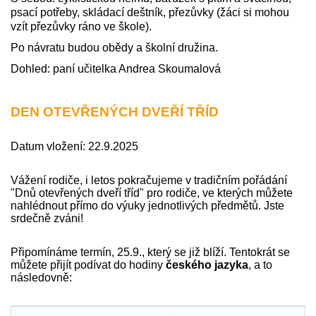
psací potřeby, skládací deštník, přezůvky (žáci si mohou
vzít přezůvky ráno ve škole).
Po návratu budou obědy a školní družina.
Dohled: paní učitelka Andrea Skoumalová
DEN OTEVŘENÝCH DVEŘÍ TŘÍD
Datum vložení: 22.9.2025
Vážení rodiče, i letos pokračujeme v tradičním pořádání
"Dnů otevřených dveří tříd" pro rodiče, ve kterých můžete
nahlédnout přímo do výuky jednotlivých předmětů. Jste
srdečně zváni!
Připomínáme termín, 25.9., který se již blíží. Tentokrát se
můžete přijít podívat do hodiny
českého jazyka
, a to
následovně: