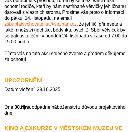
vás obracíme s prosbou, zda-li by se mezi vámi našli
ochotní rodiče, kteří by nám nastříhané větvičky jehličnanů
darovali z vlastních stromů. Prosíme vás proto o informaci
do pátku, 14. listopadu, na email
zsbublatvychovatelka@seznam.cz
, že jehličí přinesete a
jaké množství (igelitku, bedýnku, pytel...). Sběr větviček by
se pak uskutečnil v pondělí 24. listopadu v čase od 7:00 do
15:00 hodin.
Tímto vás na tuto akci srdečně zveme a předem děkujeme
za ochotu!
UPOZORNĚNÍ
Datum vložení: 29.10.2025
Dne
30.října
odpadne náboženství z důvodu projektového
dne.
KINO A EXKURZE V MĚSTSKÉM MUZEU VE