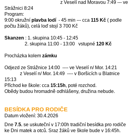
z Veselí nad Moravou 7:49 --- ve
Strážnici 8:24
Program:
9:00 okružní
plavba lodí
- 45 min --- cca
115 Kč
( podle
počtu žáků), celá loď stojí 3 700 Kč
Skanzen
: 1. skupina 10:45 - 12:45
2. skupina 11:00 - 13:00 vstupné
120 Kč
Procházka kolem
zámku
Odjezd ze Strážnice 14:00 ---- ve Veselí n/ Mor. 14:21
z Veselí n/ Mor. 14:49 ---- v Boršicích u Blatnice
15:13
Příchod ke škole: cca
15:15h
, poté rozchod.
Obědy budou hromadně odhlášeny, družina nebude.
BESÍDKA PRO RODIČE
Datum vložení: 30.4.2026
Dne
7.5.
se uskuteční v 17:00h tradiční besídka pro rodiče
ke Dni matek a otců. Sraz žáků ve škole bude v 16:45h.