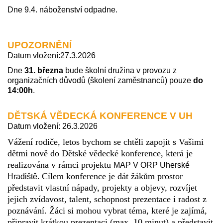
Dne 9.4. náboženství odpadne.
UPOZORNĚNÍ
Datum vložení:27.3.2026
Dne
31. března
bude školní družina v provozu z
organizačních důvodů (školení zaměstnanců) pouze
do
14:00h
.
DĚTSKÁ VĚDECKÁ KONFERENCE V UH
Datum vložení: 26.3.2026
Vážení rodiče, letos bychom se chtěli zapojit s Vašimi
dětmi nově do Dětské vědecké konference, která je
realizována v rámci projektu
MAP V ORP Uherské
Cílem konference je dát žákům prostor
Hradiště.
představit vlastní nápady, projekty a objevy, rozvíjet
jejich zvídavost, talent, schopnost prezentace i radost z
poznávání. Žáci si mohou vybrat téma, které je zajímá,
připravit krátkou prezentaci (max. 10 minut) a představit