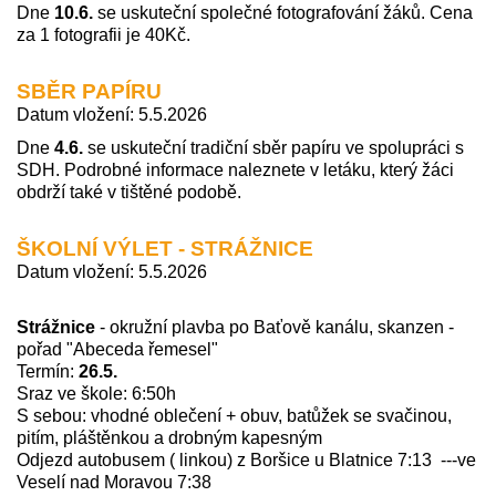
Dne
10.6.
se
uskuteční společné fotografování žáků. Cena
za 1 fotografii je 40Kč.
SBĚR PAPÍRU
Datum vložení: 5.5.2026
Dne
4.6.
se uskuteční tradiční sběr papíru ve spolupráci s
SDH. Podrobné informace naleznete v letáku, který žáci
obdrží také v tištěné podobě.
ŠKOLNÍ VÝLET - STRÁŽNICE
Datum vložení: 5.5.2026
Strážnice
- okružní plavba po Baťově kanálu, skanzen -
pořad "Abeceda řemesel"
Termín:
26.5.
Sraz ve škole: 6:50h
S sebou: vhodné oblečení + obuv, batůžek se svačinou,
pitím, pláštěnkou a drobným kapesným
Odjezd autobusem ( linkou) z Boršice u Blatnice 7:13 ---ve
Veselí nad Moravou 7:38