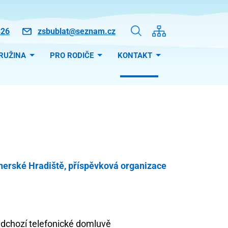
326
zsbublat@seznam.cz
RUŽINA
PRO RODIČE
KONTAKT
Uherské Hradiště, příspěvková organizace
edchozí telefonické domluvě