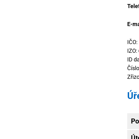
Tele
E-ma
IČO:
IZO:
ID d
Čísl
Zřiz
Úř
Po
Út