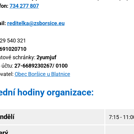
fon:
734 277 807
il:
reditelka@zsborsice.eu
 29 540 321
691020710
atové schránky:
2yumjuf
o účtu:
27-6689230267/ 0100
ovatel:
Obec Boršice u Blatnice
ední hodiny organizace:
ndělí
7:15 - 11:0
erý