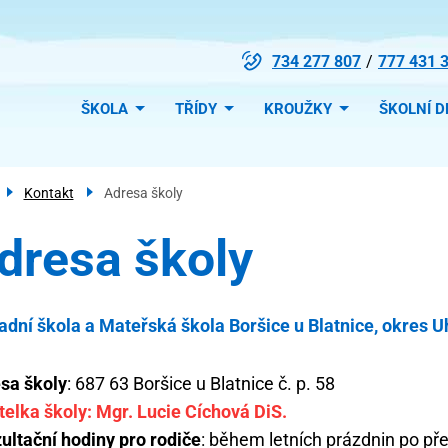
734 277 807
777 431 
Menu
ŠKOLA
TŘÍDY
KROUŽKY
ŠKOLNÍ D
navigace
Kontakt
Adresa školy
dresa školy
adní škola a Mateřská škola Boršice u Blatnice, okres 
sa školy
: 687 63 Boršice u Blatnice č. p. 58
telka školy: Mgr. Lucie Cíchová DiS.
ultační hodiny pro rodiče
: během letních prázdnin po př