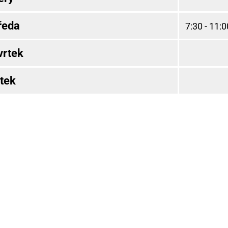
ředa
7:30 - 11:0
vrtek
tek