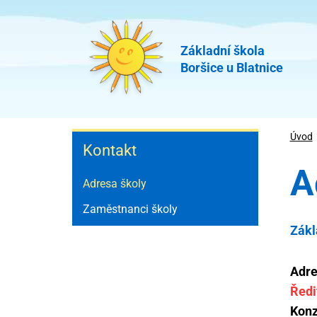
Přejít
k
hlavnímu
Základní škola
Boršice u Blatnice
obsahu
Kontakt
Úvod
Kontakt
A
Adresa školy
Zaměstnanci školy
Zákl
Adre
Ředi
Konz