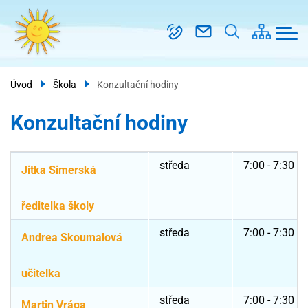
Menu
Přejít
Škola
navigace
k
Třídy
hlavnímu
obsahu
Kroužky
Úvod
Škola
Konzultační hodiny
Školní
družina
Konzultační hodiny
PRO
RODIČE
středa
7:00 - 7:30
Jitka Simerská
Kontakt
ředitelka školy
středa
7:00 - 7:30
Andrea Skoumalová
učitelka
středa
7:00 - 7:30
Martin Vrága