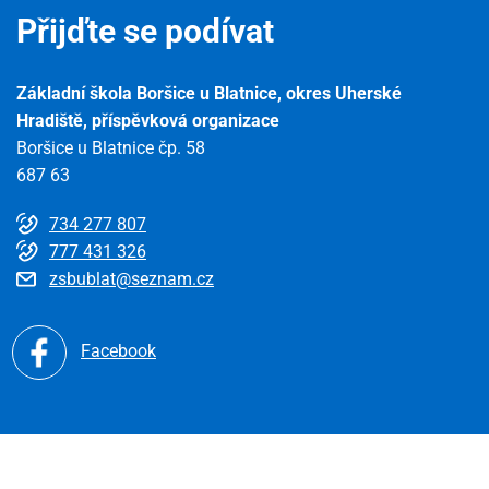
Přijďte se podívat
Základní škola Boršice u Blatnice, okres Uherské
Hradiště, příspěvková organizace
Boršice u Blatnice čp. 58
687 63
734 277 807
777 431 326
zsbublat@seznam.cz
Facebook