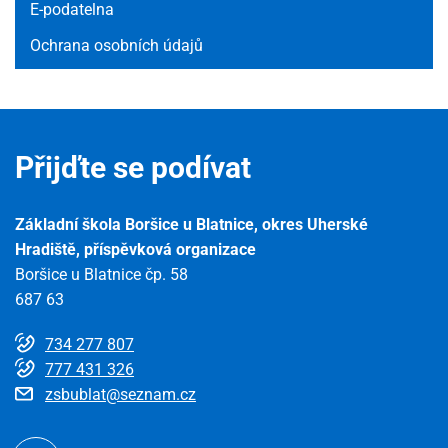
E-podatelna
Ochrana osobních údajů
Přijďte se podívat
Základní škola Boršice u Blatnice, okres Uherské
Hradiště, příspěvková organizace
Boršice u Blatnice čp. 58
687 63
734 277 807
777 431 326
zsbublat@seznam.cz