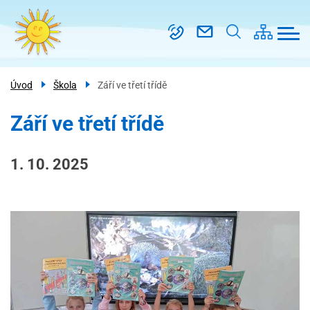
Menu
Přejít
Škola
navigace
k
Třídy
hlavnímu
obsahu
Kroužky
Úvod
Škola
Září ve třetí třídě
Školní
družina
Září ve třetí třídě
PRO
RODIČE
1. 10. 2025
Kontakt