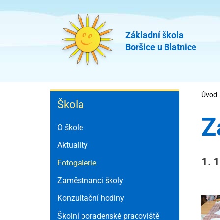
Přejít
k
hlavnímu
Základní škola
Boršice u Blatnice
obsahu
Škola
Úvod
Škola
Z
O škole
Aktuality
1. 
Fotogalerie
Zaměstnanci školy
Konzultační hodiny
Školní poradenské pracoviště