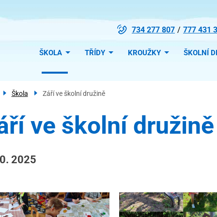
734 277 807
777 431 
Menu
ŠKOLA
TŘÍDY
KROUŽKY
ŠKOLNÍ D
navigace
Škola
Září ve školní družině
áří ve školní družině
10. 2025