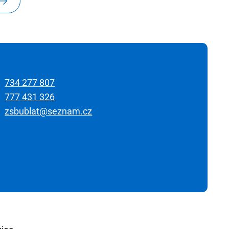
734 277 807
777 431 326
zsbublat@seznam.cz