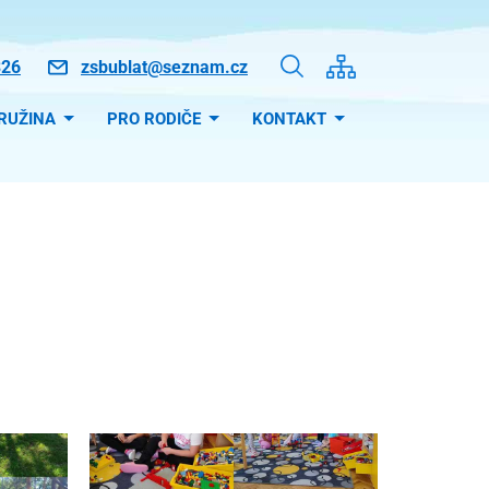
326
zsbublat@seznam.cz
RUŽINA
PRO RODIČE
KONTAKT