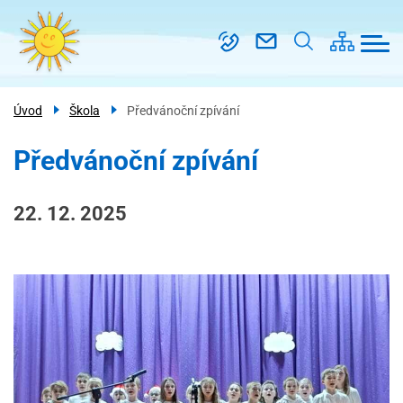
Menu
Přejít
Škola
navigace
k
Třídy
hlavnímu
obsahu
Kroužky
Úvod
Škola
Předvánoční zpívání
Školní
družina
Předvánoční zpívání
PRO
RODIČE
22. 12. 2025
Kontakt