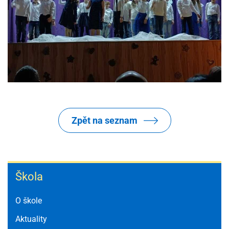
Zpět na seznam
Škola
Škola
O škole
Aktuality