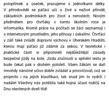
polopřímek a úseček, pracujeme s jednotkami délky.
V přírodovědě se páťáci učí o živé a neživé přírodě,
základních podmínkách pro život a nerostech. Novým
předmětem pro čtvrťáky v tomto školním roce je
informatika. Kromě práce na počítači se žáci seznamují i
s internetovým prostředím, jeho přínosy i úskalími. Čtvrťáci
v září také zvládli dopravní výchovu v Uherském Hradišti,
kterou mají páťáci již zdárně za sebou. V teoretické i
praktické části si připomněli nejdůležitější zásady
bezpečné jízdy na kole. Jízda zručnosti a splnění testu je
bude čekat pak v druhém pololetí. Všem žákům se daří
mnohdy náročné učivo dobře zvládat a procvičovat, což se
projevilo i na jejich klasifikaci, tak snad jim to vydrží i
nadále! Všechny nás potěšila také hojná účast rodičů na
Dnu otevřených dveří tříd!