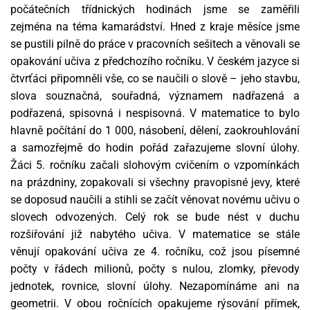
počátečních třídnických hodinách jsme se zaměřili
zejména na téma kamarádství. Hned z kraje měsíce jsme
se pustili pilně do práce v pracovních sešitech a věnovali se
opakování učiva z předchozího ročníku. V českém jazyce si
čtvrťáci připomněli vše, co se naučili o slově – jeho stavbu,
slova souznačná, souřadná, významem nadřazená a
podřazená, spisovná i nespisovná. V matematice to bylo
hlavně počítání do 1 000, násobení, dělení, zaokrouhlování
a samozřejmě do hodin pořád zařazujeme slovní úlohy.
Žáci 5. ročníku začali slohovým cvičením o vzpomínkách
na prázdniny, zopakovali si všechny pravopisné jevy, které
se doposud naučili a stihli se začít věnovat novému učivu o
slovech odvozených. Celý rok se bude nést v duchu
rozšiřování již nabytého učiva. V matematice se stále
věnují opakování učiva ze 4. ročníku, což jsou písemné
počty v řádech milionů, počty s nulou, zlomky, převody
jednotek, rovnice, slovní úlohy. Nezapomínáme ani na
geometrii. V obou ročnících opakujeme rýsování přímek,